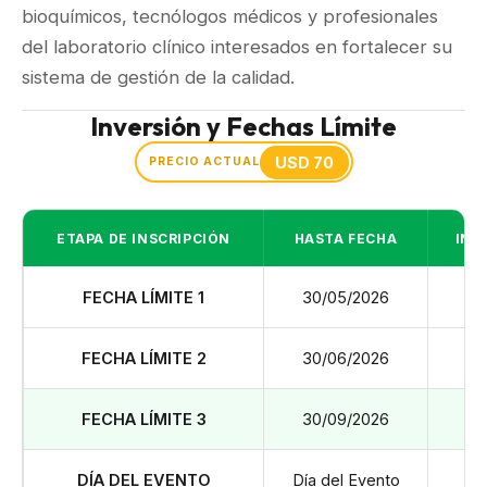
bioquímicos, tecnólogos médicos y profesionales
del laboratorio clínico interesados en fortalecer su
sistema de gestión de la calidad.
Inversión y Fechas Límite
USD 70
PRECIO ACTUAL
ETAPA DE INSCRIPCIÓN
HASTA FECHA
INV
FECHA LÍMITE 1
30/05/2026
US
FECHA LÍMITE 2
30/06/2026
US
FECHA LÍMITE 3
30/09/2026
US
DÍA DEL EVENTO
Día del Evento
US